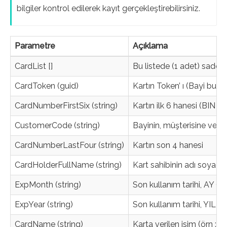
bilgiler kontrol edilerek kayıt gerçekleştirebilirsiniz.
Parametre
Açıklama
CardList []
Bu listede (1 adet) sadece
CardToken (guid)
Kartın Token’ ı (Bayi bu bi
CardNumberFirstSix (string)
Kartın ilk 6 hanesi (BIN n
CustomerCode (string)
Bayinin, müşterisine verd
CardNumberLastFour (string)
Kartın son 4 hanesi
CardHolderFullName (string)
Kart sahibinin adı soyadı
ExpMonth (string)
Son kullanım tarihi, AY (M
ExpYear (string)
Son kullanım tarihi, YIL (
CardName (string)
Karta verilen isim (örn : 