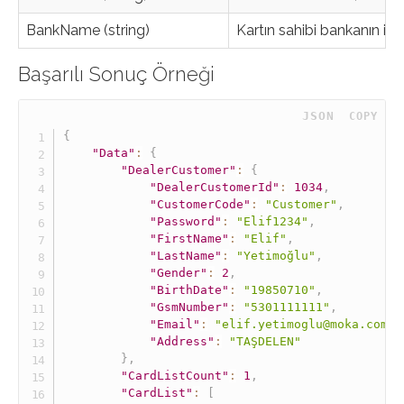
BankName (string)
Kartın sahibi bankanın ism
Başarılı Sonuç Örneği
 JSON
COPY
{
"Data"
:
{
"DealerCustomer"
:
{
"DealerCustomerId"
:
1034
,
"CustomerCode"
:
"Customer"
,
"Password"
:
"Elif1234"
,
"FirstName"
:
"Elif"
,
"LastName"
:
"Yetimoğlu"
,
"Gender"
:
2
,
"BirthDate"
:
"19850710"
,
"GsmNumber"
:
"5301111111"
,
"Email"
:
"elif.yetimoglu@moka.com"
,
"Address"
:
"TAŞDELEN"
}
,
"CardListCount"
:
1
,
"CardList"
:
[