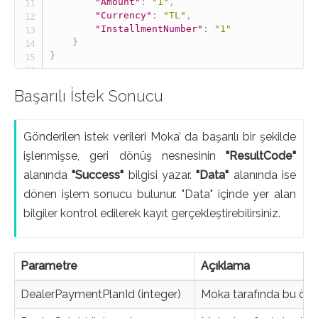
"Amount"
:
"1"
,
"Currency"
:
"TL"
,
"InstallmentNumber"
:
"1"
}
}
Başarılı İstek Sonucu
Gönderilen istek verileri Moka’ da başarılı bir şekilde
işlenmişse, geri dönüş nesnesinin
"ResultCode"
alanında
"Success"
bilgisi yazar.
"Data"
alanında ise
dönen işlem sonucu bulunur. "Data" içinde yer alan
bilgiler kontrol edilerek kayıt gerçekleştirebilirsiniz.
Parametre
Açıklama
DealerPaymentPlanId (integer)
Moka tarafında bu ödem