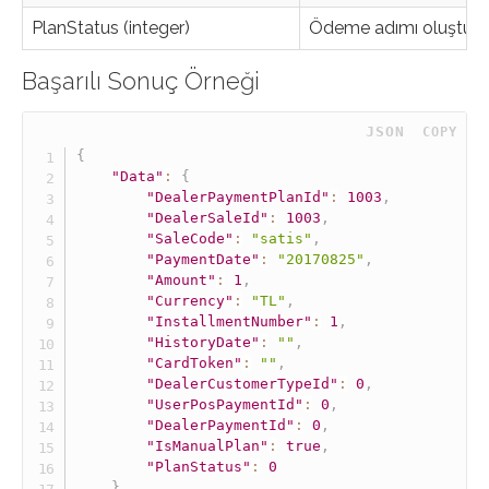
PlanStatus (integer)
Ödeme adımı oluşturuld
Başarılı Sonuç Örneği
 JSON
COPY
{
"Data"
:
{
"DealerPaymentPlanId"
:
1003
,
"DealerSaleId"
:
1003
,
"SaleCode"
:
"satis"
,
"PaymentDate"
:
"20170825"
,
"Amount"
:
1
,
"Currency"
:
"TL"
,
"InstallmentNumber"
:
1
,
"HistoryDate"
:
""
,
"CardToken"
:
""
,
"DealerCustomerTypeId"
:
0
,
"UserPosPaymentId"
:
0
,
"DealerPaymentId"
:
0
,
"IsManualPlan"
:
true
,
"PlanStatus"
:
0
}
,