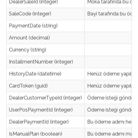
DealerSaleId (integer)
Moka tarafında bu ödeme
SaleCode (integer)
Bayi tarafında bu ödem
PaymentDate (string)
Amount (decimal)
Currency (string)
InstallmentNumber (integer)
HistoryDate (datetime)
Henüz ödeme yapılmay
CardToken (guid)
Henüz ödeme yapılmad
DealerCustomerTypeId (integer)
Ödeme isteği gönderi
UserPosPaymentId (integer)
Ödeme isteği gönderi
DealerPaymentId (integer)
Bu ödeme adımı henü
IsManualPlan (boolean)
Bu ödeme adımı manuel g