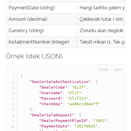
PaymentDate (string)
Hangi tarihte çekim ya
Amount (decimal)
Çekilecek tutar. ( örn: 25
Currency (string)
Zorunlu alan değildir. Hi
InstallmentNumber (integer)
Taksit mikarı (1: Tek çekim
Örnek İstek (JSON)
 JSON
COPY
{
"DealerSaleAuthentication"
:
{
"DealerCode"
:
"ELİF"
,
"Username"
:
"Elif"
,
"Password"
:
"Elif123"
,
"CheckKey"
:
"aabbccddeeff"
}
,
"DealerSaleRequest"
:
{
"DealerPaymentPlanId"
:
"1003"
,
"PaymentDate"
:
"20170825"
,