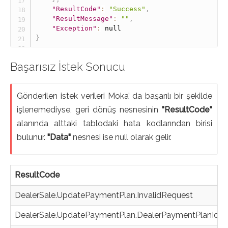
"ResultCode"
:
"Success"
,
"ResultMessage"
:
""
,
"Exception"
:
null
}
Başarısız İstek Sonucu
Gönderilen istek verileri Moka’ da başarılı bir şekilde
işlenemediyse, geri dönüş nesnesinin
"ResultCode"
alanında alttaki tablodaki hata kodlarından birisi
bulunur.
"Data"
nesnesi ise null olarak gelir.
ResultCode
DealerSale.UpdatePaymentPlan.InvalidRequest
DealerSale.UpdatePaymentPlan.DealerPaymentPlanIdIs