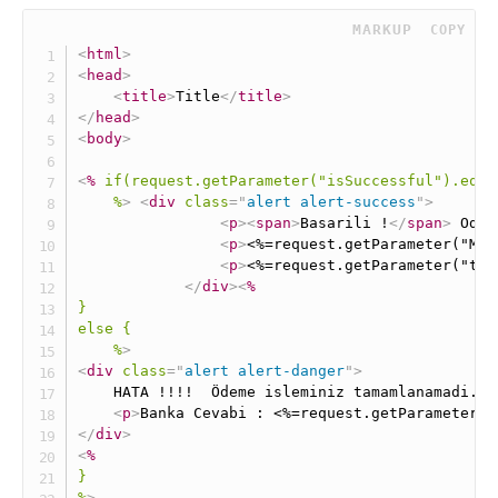
 MARKUP
COPY
<
html
>
<
head
>
<
title
>
Title
</
title
>
</
head
>
<
body
>
<
%
if(request.getParameter("isSuccessful").equa
%
>
<
div
class
=
"
alert alert-success
"
>
<
p
>
<
span
>
Basarili !
</
span
>
 Odem
<
p
>
<%=request.getParameter("MyT
<
p
>
<%=request.getParameter("trx
</
div
>
<
%
}
else
{
%
>
<
div
class
=
"
alert alert-danger
"
>
    HATA !!!!  Ödeme isleminiz tamamlanamadi. 
<
<
p
>
Banka Cevabi : <%=request.getParameter("
</
div
>
<
%
}
%
>